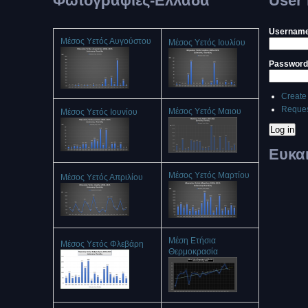
Φωτογραφίες-Ελλάδα
User 
Usernam
Μέσος Υετός Αυγούστου
Μέσος Υετός Ιουλίου
Passwor
Create
Reques
Μέσος Υετός Μαιου
Μέσος Υετός Ιουνίου
Ευκα
Μέσος Υετός Μαρτίου
Μέσος Υετός Απριλίου
Μέση Ετήσια
Μέσος Υετός Φλεβάρη
Θερμοκρασία