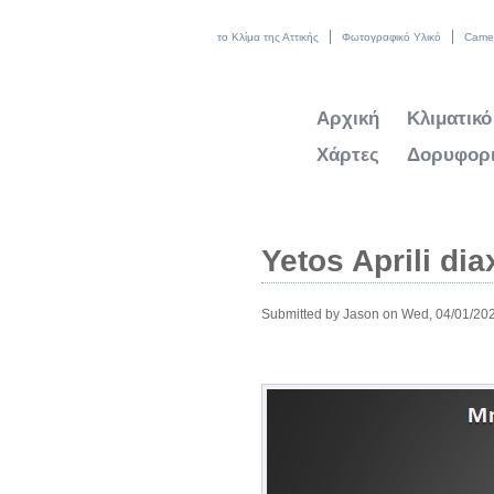
το Κλίμα της Αττικής
Φωτογραφικό Υλικό
Came
Αρχική
Κλιματικό
Χάρτες
Δορυφορι
Yetos Aprili di
Submitted by
Jason
on Wed, 04/01/202