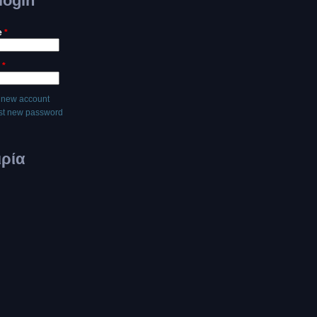
login
e
*
d
*
 new account
t new password
ιρία