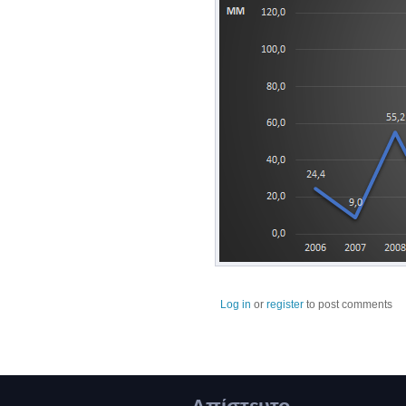
Log in
or
register
to post comments