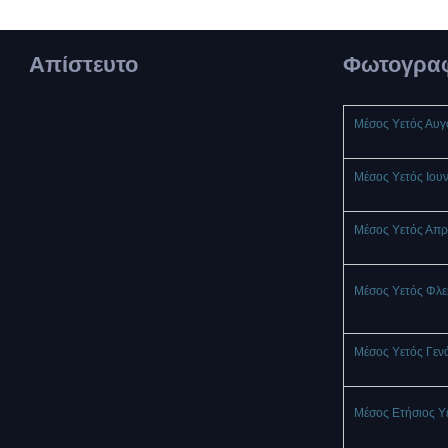
Απίστευτο
Φωτογραφ
Μέσος Υετός Αυ
Μέσος Υετός Ιου
Μέσος Υετός Απρ
Μέσος Υετός Φλ
Μέσος Υετός Γεν
Μέσος Ετήσιος Υ