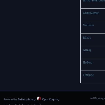
Δυτική Μακεδονί
Θεσσαλονίκη
Ναύπλιο
Βόλος
Αττική
Έυβοια
Ήπειρος
το Κλίμα της 
Powered by
Bellerophon.gr
Όροι Χρήσης