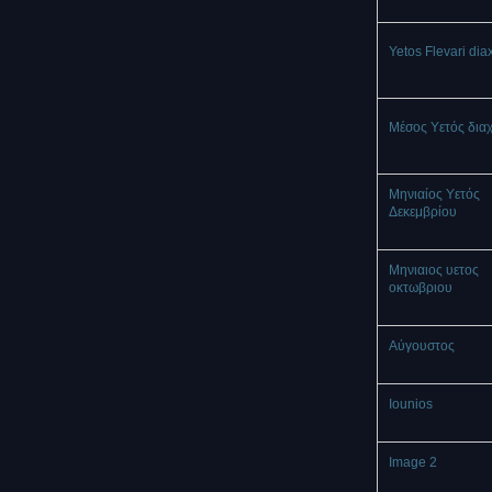
Yetos Flevari dia
Μέσος Υετός δια
Μηνιαίος Υετός
Δεκεμβρίου
Μηνιαιος υετος
οκτωβριου
Αύγουστος
Iounios
Image 2