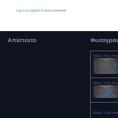
Log in
or
register
to post comments
Απίστευτο
Φωτογραφ
Μέσος Υετός Αυ
Μέσος Υετός Ιου
Μέσος Υετός Απρ