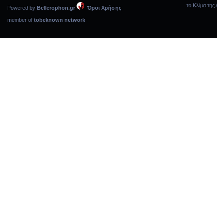
το Κλίμα της 
Powered by
Bellerophon.gr
Όροι Χρήσης
member of
tobeknown network