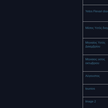
Yetos Flevari dia
Μέσος Υετός δια
Μηνιαίος Υετός
Δεκεμβρίου
Μηνιαιος υετος
οκτωβριου
Αύγουστος
Iounios
Image 2