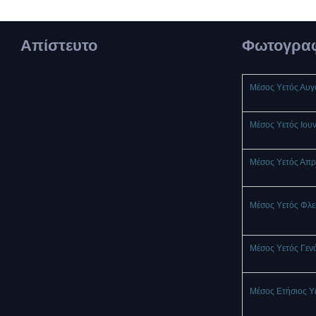
Απίστευτο
Φωτογραφ
Μέσος Υετός Αυ
Μέσος Υετός Ιου
Μέσος Υετός Απρ
Μέσος Υετός Φλ
Μέσος Υετός Γεν
Μέσος Ετήσιος Υ