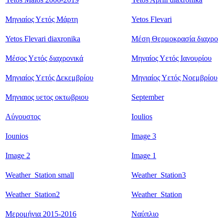
Μηνιαίος Υετός Μάρτη
Yetos Flevari
Yetos Flevari diaxronika
Μέση Θερμοκρασία διαχρο
Μέσος Υετός διαχρονικά
Μηναίος Υετός Ιανουρίου
Μηνιαίος Υετός Δεκεμβρίου
Μηνιαίος Υετός Νοεμβρίου
Μηνιαιος υετος οκτωβριου
September
Αύγουστος
Ioulios
Iounios
Image 3
Image 2
Image 1
Weather_Station small
Weather_Station3
Weather_Station2
Weather_Station
Μερομήνια 2015-2016
Ναύπλιο