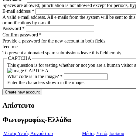
Spaces are allowed; punctuation is not allowed except for periods, h
E-mail address
*
A valid e-mail address. All e-mails from the system will be sent to th
or notifications by e-mail.
Password
*
Confirm password
*
Provide a password for the new account in both fields.
feed me
To prevent automated spam submissions leave this field empty.
CAPTCHA
This question is for testing whether or not you are a human visito
What code is in the image?
*
Enter the characters shown in the image.
Απίστευτο
Φωτογραφίες-Ελλάδα
Μέσος Υετός Αυγούστου
Μέσος Υετός Ιουλίου