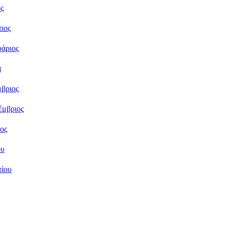
ς
ιος
υάριος
α
βριος
έμβριος
ος
ου
τίου