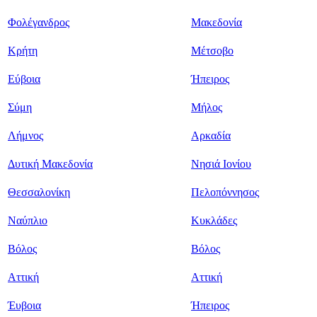
Φολέγανδρος
Μακεδονία
Κρήτη
Μέτσοβο
Εύβοια
Ήπειρος
Σύμη
Μήλος
Λήμνος
Αρκαδία
Δυτική Μακεδονία
Νησιά Ιονίου
Θεσσαλονίκη
Πελοπόννησος
Ναύπλιο
Κυκλάδες
Βόλος
Βόλος
Αττική
Αττική
Έυβοια
Ήπειρος