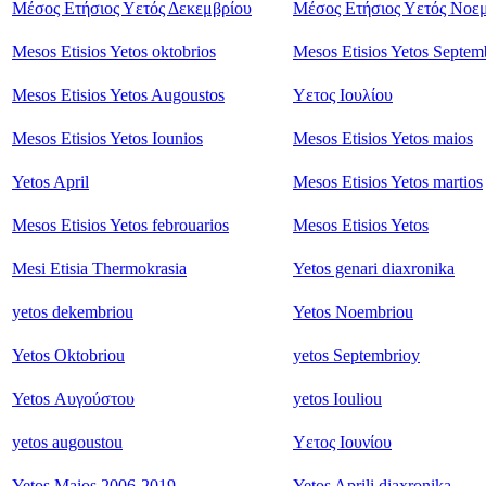
Μέσος Ετήσιος Υετός Δεκεμβρίου
Μέσος Ετήσιος Υετός Νοε
Mesos Etisios Yetos oktobrios
Mesos Etisios Yetos Septem
Mesos Etisios Yetos Augoustos
Υετος Ιουλίου
Mesos Etisios Yetos Iounios
Mesos Etisios Yetos maios
Yetos April
Mesos Etisios Yetos martios
Mesos Etisios Yetos febrouarios
Mesos Etisios Yetos
Mesi Etisia Thermokrasia
Yetos genari diaxronika
yetos dekembriou
Yetos Noembriou
Yetos Oktobriou
yetos Septembrioy
Yetos Αυγούστου
yetos Iouliou
yetos augoustou
Υετος Ιουνίου
Yetos Maios 2006-2019
Yetos Aprili diaxronika