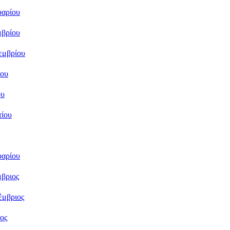
υαρίου
μβρίου
εμβρίου
ίου
ου
τίου
υαρίου
βριος
έμβριος
ος