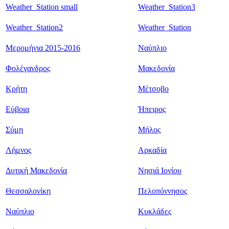
Weather_Station small
Weather_Station3
Weather_Station2
Weather_Station
Μερομήνια 2015-2016
Ναύπλιο
Φολέγανδρος
Μακεδονία
Κρήτη
Μέτσοβο
Εύβοια
Ήπειρος
Σύμη
Μήλος
Λήμνος
Αρκαδία
Δυτική Μακεδονία
Νησιά Ιονίου
Θεσσαλονίκη
Πελοπόννησος
Ναύπλιο
Κυκλάδες