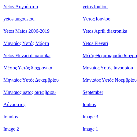
Yetos Αυγούστου
yetos Iouliou
yetos augoustou
Υετος Ιουνίου
Yetos Maios 2006-2019
Yetos Aprili diaxronika
Μηνιαίος Υετός Μάρτη
Yetos Flevari
Yetos Flevari diaxronika
Μέση Θερμοκρασία διαχρο
Μέσος Υετός διαχρονικά
Μηναίος Υετός Ιανουρίου
Μηνιαίος Υετός Δεκεμβρίου
Μηνιαίος Υετός Νοεμβρίου
Μηνιαιος υετος οκτωβριου
September
Αύγουστος
Ioulios
Iounios
Image 3
Image 2
Image 1