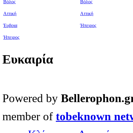
Βόλος
Βόλος
Αττική
Αττική
Έυβοια
Ήπειρος
Ήπειρος
Ευκαιρία
Powered by
Bellerophon.g
member of
tobeknown net