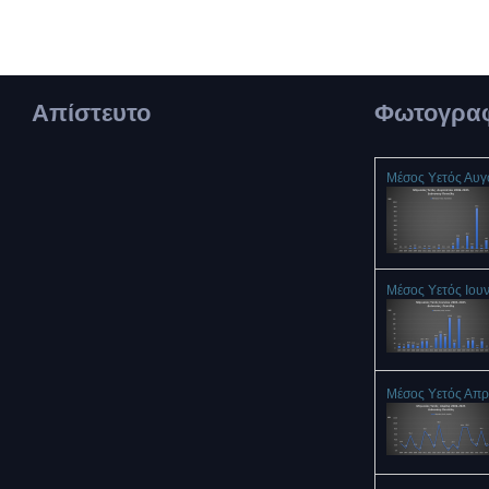
Απίστευτο
Φωτογραφ
Μέσος Υετός Αυ
Μέσος Υετός Ιου
Μέσος Υετός Απρ