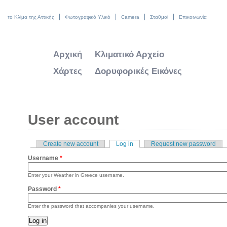
το Κλίμα της Αττικής
Φωτογραφικό Υλικό
Camera
Σταθμοί
Επικοινωνία
Αρχική
Κλιματικό Αρχείο
Χάρτες
Δορυφορικές Εικόνες
User account
Create new account
Log in
(active tab)
Request new password
Primary tabs
Username
*
Enter your Weather in Greece username.
Password
*
Enter the password that accompanies your username.