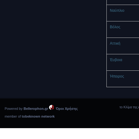
Ναύπλιο
Βόλος
Αττική
Έυβοια
Ήπειρος
το Κλίμα της 
Powered by
Bellerophon.gr
Όροι Χρήσης
member of
tobeknown network