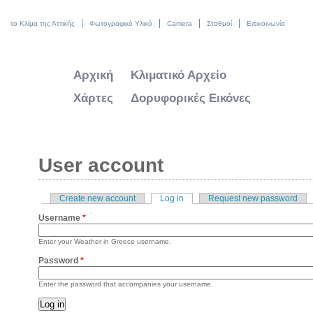
το Κλίμα της Αττικής
Φωτογραφικό Υλικό
Camera
Σταθμοί
Επικοινωνία
Αρχική
Κλιματικό Αρχείο
Χάρτες
Δορυφορικές Εικόνες
User account
Create new account
Log in
(active tab)
Request new password
Primary tabs
Username
*
Enter your Weather in Greece username.
Password
*
Enter the password that accompanies your username.