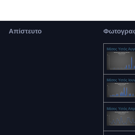
Απίστευτο
Φωτογραφ
Μέσος Υετός Αυ
Μέσος Υετός Ιου
Μέσος Υετός Απρ