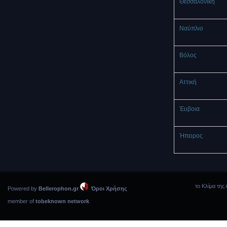
Θεσσαλονίκη
Ναύπλιο
Βόλος
Αττική
Έυβοια
Ήπειρος
το Κλίμα της 
Powered by
Bellerophon.gr
Όροι Χρήσης
member of
tobeknown network